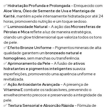
✅
Hidratação Profunda e Prolongada
– Enriquecido com
Aloe Vera, Óleo de Semente de Uva e Manteiga de
Karité
, mantém a pele intensamente hidratada por até 24
horas, promovendo nutrição e um toque sedoso.
✅
Luminosidade Natural
– A ação das
Microesferas de
Pérolas e Mica
reflete a luz de maneira estratégica,
criando um glow tridimensional que valoriza todos os tons
de pele.
✅
Efeito Bronze Uniforme
– Pigmentos minerais de alta
qualidade garantem um
bronzeado natural e
homogêneo
, sem manchas ou transferência.
✅
Aprimoramento da Pele
– A fusão de
ativos
hidratantes e pigmentos inteligentes
suaviza
imperfeições, promovendo uma aparência uniforme e
revitalizada.
✅
Ação Antioxidante Avançada
– A presença de
Vitamina E
combate os radicais livres, prevenindo o
envelhecimento precoce e preservando a integridade da
pele.
✅
Textura Sensorial e Absorção Rápida
– Fórmula de