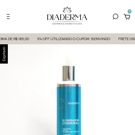
0
E R$ 189,00
5% OFF UTILIZANDO O CUPOM: BEMVINDO
FRETE GRÁTIS A
Esgotado