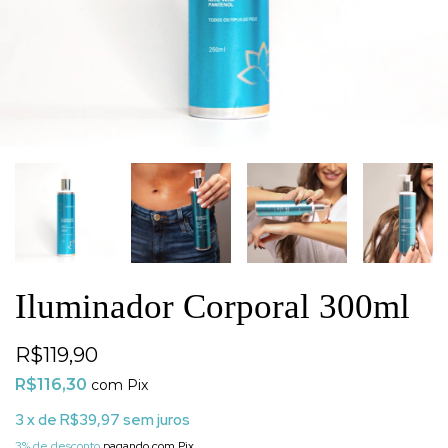
Iluminador Corporal 300ml
R$119,90
R$116,30
com
Pix
3
x de
R$39,97
sem juros
3% de desconto
pagando com Pix