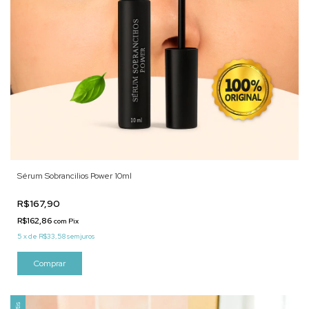
Sérum Sobrancilios Power 10ml
R$167,90
R$162,86
com
Pix
5
x
de
R$33,58
sem juros