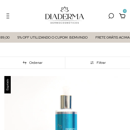
0
89,00
5% OFF UTILIZANDO O CUPOM: BEMVINDO
FRETE GRÁTIS ACIMA D
Ordenar
Filtrar
Esgotado