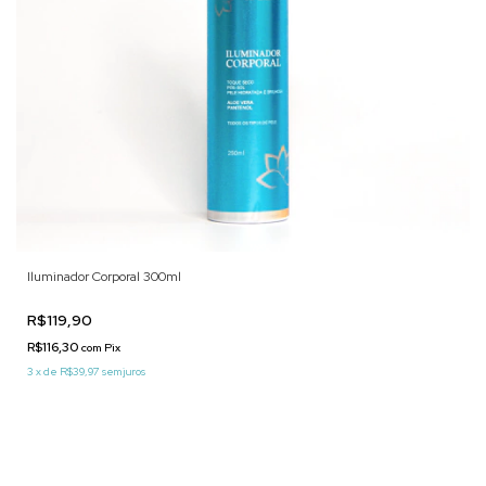
Iluminador Corporal 300ml
R$119,90
R$116,30
com
Pix
3
x
de
R$39,97
sem juros