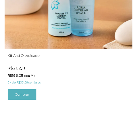
Kit Anti Oleosidade
R$202,11
R$196,05
com
Pix
6
x
de
R$33,69
sem juros