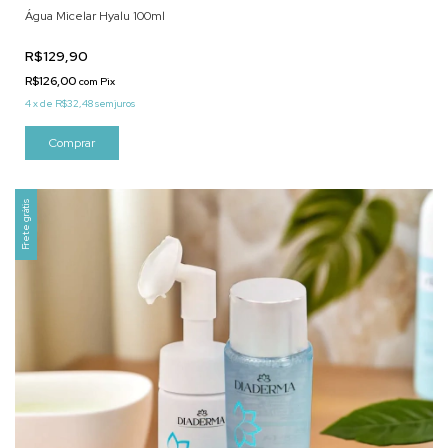
Água Micelar Hyalu 100ml
R$129,90
R$126,00
com
Pix
4
x
de
R$32,48
sem juros
Frete grátis